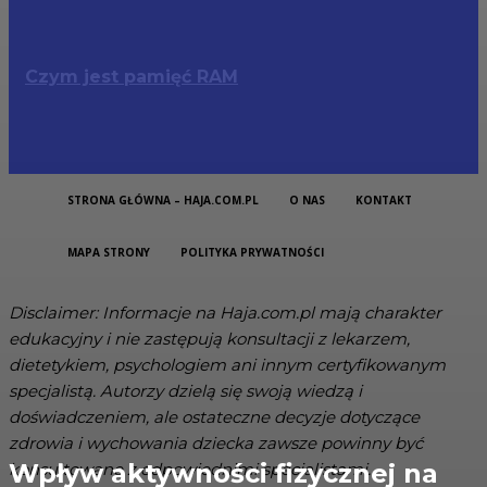
Czym jest pamięć RAM
STRONA GŁÓWNA – HAJA.COM.PL
O NAS
KONTAKT
MAPA STRONY
POLITYKA PRYWATNOŚCI
Disclaimer: Informacje na Haja.com.pl mają charakter
edukacyjny i nie zastępują konsultacji z lekarzem,
dietetykiem, psychologiem ani innym certyfikowanym
specjalistą. Autorzy dzielą się swoją wiedzą i
doświadczeniem, ale ostateczne decyzje dotyczące
zdrowia i wychowania dziecka zawsze powinny być
Wpływ aktywności fizycznej na
konsultowane z odpowiednimi specjalistami.