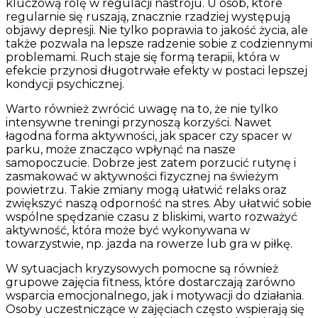
kluczową rolę w regulacji nastroju. U osób, które
regularnie się ruszają, znacznie rzadziej występują
objawy depresji. Nie tylko poprawia to jakość życia, ale
także pozwala na lepsze radzenie sobie z codziennymi
problemami. Ruch staje się formą terapii, która w
efekcie przynosi długotrwałe efekty w postaci lepszej
kondycji psychicznej.
Warto również zwrócić uwagę na to, że nie tylko
intensywne treningi przynoszą korzyści. Nawet
łagodna forma aktywności, jak spacer czy spacer w
parku, może znacząco wpłynąć na nasze
samopoczucie. Dobrze jest zatem porzucić rutynę i
zasmakować w aktywności fizycznej na świeżym
powietrzu. Takie zmiany mogą ułatwić relaks oraz
zwiększyć naszą odporność na stres. Aby ułatwić sobie
wspólne spędzanie czasu z bliskimi, warto rozważyć
aktywność, która może być wykonywana w
towarzystwie, np. jazda na rowerze lub gra w piłkę.
W sytuacjach kryzysowych pomocne są również
grupowe zajęcia fitness, które dostarczają zarówno
wsparcia emocjonalnego, jak i motywacji do działania.
Osoby uczestniczące w zajęciach często wspierają się