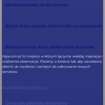
Jak przygotować się do remontu
Biznes, który wygląda dobrze tylko na Instagramie
Budżet domowy, który działa dłużej niż tydzień
Haja.com.pl to miejsce, w którym łączymy wiedzę, inspiracje i
codzienne obserwacje. Piszemy o świecie tak, aby zaciekawić,
skłonić do myślenia i zachęcić do odkrywania nowych
tematów.
NAJNOWSZE ARTYKUŁY
Co to jest zdolność kredytowa