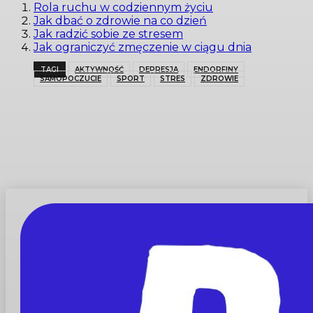
Rola ruchu w codziennym życiu
Jak dbać o zdrowie na co dzień
Jak radzić sobie ze stresem
Jak ograniczyć zmęczenie w ciągu dnia
TAGI
AKTYWNOŚĆ
DEPRESJA
ENDORFINY
SAMOPOCZUCIE
SPORT
STRES
ZDROWIE