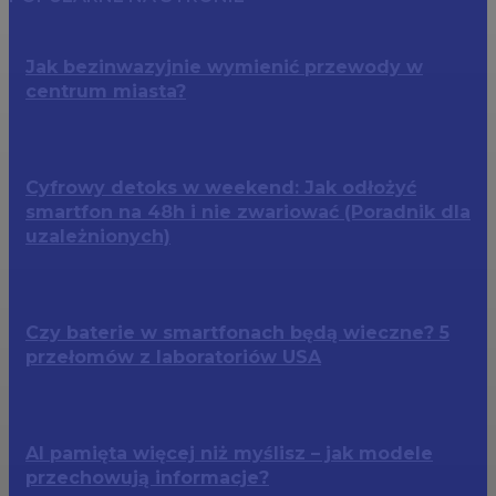
Jak bezinwazyjnie wymienić przewody w
centrum miasta?
Cyfrowy detoks w weekend: Jak odłożyć
smartfon na 48h i nie zwariować (Poradnik dla
uzależnionych)
Czy baterie w smartfonach będą wieczne? 5
przełomów z laboratoriów USA
AI pamięta więcej niż myślisz – jak modele
przechowują informacje?