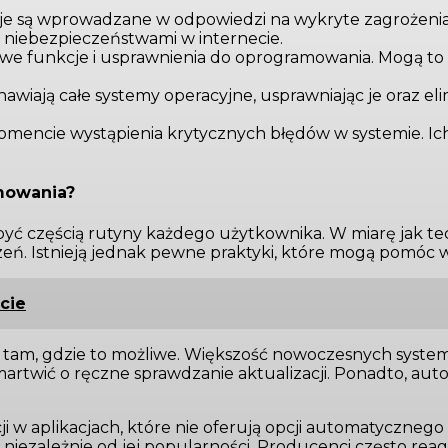
cje są wprowadzane w odpowiedzi na wykryte zagrożenia
 niebezpieczeństwami w internecie.
 funkcje i usprawnienia do oprogramowania. Mogą to b
nawiają całe systemy operacyjne, usprawniając je oraz eli
mencie wystąpienia krytycznych błędów w systemie. Ic
amowania?
 częścią rutyny każdego użytkownika. W miarę jak techn
zeń. Istnieją jednak pewne praktyki, które mogą pomó
cie
 tam, gdzie to możliwe. Większość nowoczesnych systemó
martwić o ręczne sprawdzanie aktualizacji. Ponadto, aut
ji w aplikacjach, które nie oferują opcji automatycznego
, niezależnie od jej popularności. Producenci często r