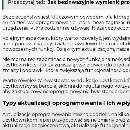
Przeczytaj też:
Jak bezinwazyjnie wymienić pr
Bezpieczeństwo jest kluczowym powodem, dla którego w
się na złośliwe oprogramowanie, które może zagrażać n
urządzenia, które codziennie używają. Niezabezpieczo
Kolejnym aspektem, który warto rozważyć, jest wydajn
oprogramowania, aby działać prawidłowo. Producent dost
nowoczesnych funkcji. Dzięki tym aktualizacjom, nasze
Nie można też zapominać o nowych funkcjonalnościach,
użytkowników, którzy zgłaszają swoje uwagi do prod
zmiany i poprawki, które zwiększają funkcjonalność o
Warto również zainwestować w edukację użytkowników n
użytkownicy są bardziej skłonni do regularnego korzys
aby zaktualizowane oprogramowanie było standardem
Typy aktualizacji oprogramowania i ich wp
Aktualizacje oprogramowania można podzielić na kilka 
użytkownikom lepiej przygotować się na zmiany oraz zr
aktualizacje bezpieczeństwa, aktualizacje funkcjonalne