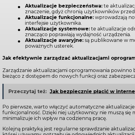
Aktualizacje bezpieczeństwa:
te aktualiza
znaczenie, gdyż chronią użytkowników przed
Aktualizacje funkcjonalne:
wprowadzają nowe
interfejsie użytkownika.
Aktualizacje systemowe:
te aktualizacje od
znacząco poprawiają wydajność urządzenia.
Aktualizacje awaryjne:
są publikowane w mo
poważnych usterek.
Jak efektywnie zarządzać aktualizacjami oprogr
Zarządzanie aktualizacjami oprogramowania powinno być
bieżąco z dostępem do nowych funkcji oraz zabezpiec
Przeczytaj też:
Jak bezpiecznie płacić w interne
Po pierwsze, warto włączyć automatyczne aktualizacje
funkcjonalność. Dzięki niej użytkownicy nie muszą się 
minimalizuje ich wpływ na codzienną pracę.
Kolejną praktyką jest regularne sprawdzanie aktualizac
której używamy, potrzebuje odpowiednich aktualizacji