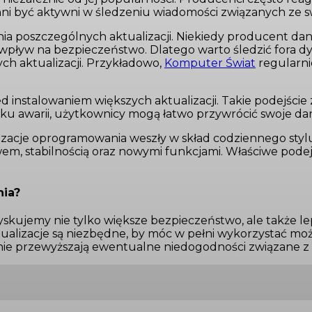
ni być aktywni w śledzeniu wiadomości związanych ze sw
nia poszczególnych aktualizacji. Niekiedy producent 
pływ na bezpieczeństwo. Dlatego warto śledzić fora dy
h aktualizacji. Przykładowo,
Komputer Świat
regularni
d instalowaniem większych aktualizacji. Takie podejśc
u awarii, użytkownicy mogą łatwo przywrócić swoje dan
izacje oprogramowania weszły w skład codziennego stylu
m, stabilnością oraz nowymi funkcjami. Właściwe podej
nia?
skujemy nie tylko większe bezpieczeństwo, ale także l
aktualizacje są niezbędne, by móc w pełni wykorzystać mo
nie przewyższają ewentualne niedogodności związane z 