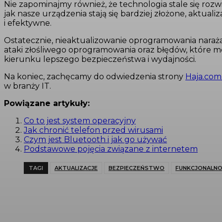
Nie zapominajmy również, że technologia stale się rozw
jak nasze urządzenia stają się bardziej złożone, aktua
i efektywne.
Ostatecznie, nieaktualizowanie oprogramowania nara
ataki złośliwego oprogramowania oraz błędów, które mo
kierunku lepszego bezpieczeństwa i wydajności.
Na koniec, zachęcamy do odwiedzenia strony
Haja.com
w branży IT.
Powiązane artykuły:
Co to jest system operacyjny
Jak chronić telefon przed wirusami
Czym jest Bluetooth i jak go używać
Podstawowe pojęcia związane z internetem
TAGI
AKTUALIZACJE
BEZPIECZEŃSTWO
FUNKCJONALNO