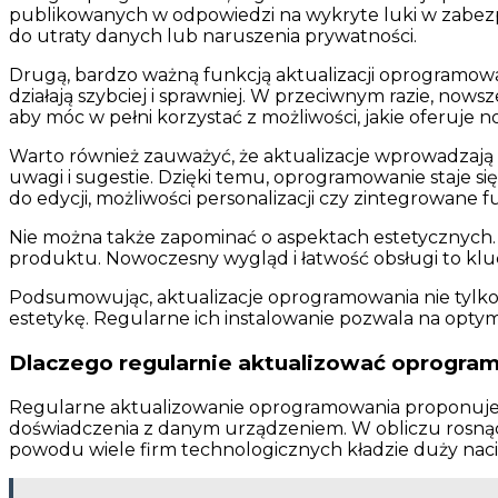
publikowanych w odpowiedzi na wykryte luki w zabezp
do utraty danych lub naruszenia prywatności.
Drugą, bardzo ważną funkcją aktualizacji oprogramowan
działają szybciej i sprawniej. W przeciwnym razie, no
aby móc w pełni korzystać z możliwości, jakie oferuje 
Warto również zauważyć, że aktualizacje wprowadzają 
uwagi i sugestie. Dzięki temu, oprogramowanie staje się 
do edycji, możliwości personalizacji czy zintegrowane 
Nie można także zapominać o aspektach estetycznych. C
produktu. Nowoczesny wygląd i łatwość obsługi to klu
Podsumowując, aktualizacje oprogramowania nie tylko
estetykę. Regularne ich instalowanie pozwala na opty
Dlaczego regularnie aktualizować oprogra
Regularne aktualizowanie oprogramowania proponuje ni
doświadczenia z danym urządzeniem. W obliczu rosnąc
powodu wiele firm technologicznych kładzie duży naci