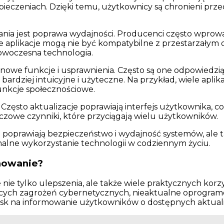
ieczeniach. Dzięki temu, użytkownicy są chronieni prz
ia jest poprawa wydajności. Producenci często wprowad
wsze aplikacje mogą nie być kompatybilne z przestarzały
nowoczesna technologia.
nowe funkcje i usprawnienia. Często są one odpowiedzią
bardziej intuicyjne i użyteczne. Na przykład, wiele aplik
funkcje społecznościowe.
zęsto aktualizacje poprawiają interfejs użytkownika, co
czowe czynniki, które przyciągają wielu użytkowników.
 poprawiają bezpieczeństwo i wydajność systemów, ale 
malne wykorzystanie technologii w codziennym życiu.
mowanie?
e tylko ulepszenia, ale także wiele praktycznych korz
ych zagrożeń cybernetycznych, nieaktualne oprogramow
sk na informowanie użytkowników o dostępnych aktualiz