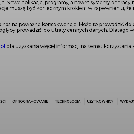
ija. Nowe aplikacje, programy, a nawet systemy operacyj
lizacje muszą być koniecznym krokiem w zapewnieniu, że n
ża nas na poważne konsekwencje. Może to prowadzić do
głyby prowadzić, do utraty cennych danych. Dlatego war
.pl
dla uzyskania więcej informacji na temat korzystani
ŚCI
OPROGRAMOWANIE
TECHNOLOGIA
UŻYTKOWNICY
WYDAJ