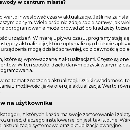
zewody w centrum miasta?
arto inwestować czas w aktualizacje. Jeśli nie zainst
aszym danym. Wiele osób nie zdaje sobie sprawy, jak wi
ne oprogramowanie może prowadzić do kradzieży tożsamo
ość urządzeń. W miarę upływu czasu, programy stają si
ępny aktualizacje, które optymalizują działanie aplikac
 urządzenia mogą działać sprawniej, co z pewnością pol
 które są wprowadzane z aktualizacjami. Często są one
ucentów. W ten sposób, dzięki danym pozyskiwanym z b
programowania.
a temat znaczenia aktualizacji. Dzięki świadomości te
tania z możliwości, jakie oferuje aktualizacja. Warto 
.
ływ na użytkownika
kategorii, z których każda ma swoje zastosowanie i zale
ozumieć, dlaczego instalowanie ich jest tak istotne. Wś
, aktualizacje systemowe oraz aktualizacje awaryjne.