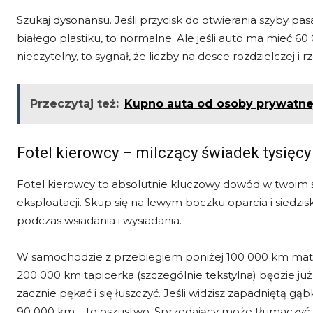
Szukaj dysonansu. Jeśli przycisk do otwierania szyby pas
białego plastiku, to normalne. Ale jeśli auto ma mieć 60 
nieczytelny, to sygnał, że liczby na desce rozdzielczej i 
Przeczytaj też:
Kupno auta od osoby prywatne
Fotel kierowcy – milczący świadek tysięcy
Fotel kierowcy to absolutnie kluczowy dowód w twoim śl
eksploatacji. Skup się na lewym boczku oparcia i siedzisk
podczas wsiadania i wysiadania.
W samochodzie z przebiegiem poniżej 100 000 km materi
200 000 km tapicerka (szczególnie tekstylna) będzie j
zacznie pękać i się łuszczyć. Jeśli widzisz zapadniętą gą
90 000 km – to oszustwo. Sprzedający może tłumaczyć to