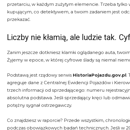
przetarciu, w każdym zużytym elemencie. Trzeba tylko wie
kupującym, co detektywem, a twoim zadaniem jest odczy
przekazać.
Liczby nie kłamią, ale ludzie tak. 
Zanim jeszcze dotkniesz klamki oglądanego auta, twoim 
Żyjemy w epoce, w której cyfrowe ślady są niemal niemo
Podstawą jest rządowy serwis
HistoriaPojazdu.gov.pl
.
agreguje dane z Centralnej Ewidencji Pojazdów i Kierow
trzech informacji od sprzedającego: numeru rejestracyjne
absolutna podstawa. Jeśli sprzedający kręci lub odmawia
potężny sygnał ostrzegawczy.
Co znajdziesz w raporcie? Przede wszystkim, chronolog
podczas obowiązkowych badań technicznych. Jeśli w 20