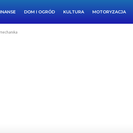
INANSE
DOM I OGRÓD
KULTURA
MOTORYZACJA
u mechanika