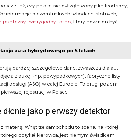
pokaże też, czy pojazd nie był zgłoszony jako kradziony,
także informacje o ewentualnych szkodach istotnych,
 publiczny i wiarygodny zasób
, który powinien być
tacja auta hybrydowego po 5 latach
ferują bardziej szczegółowe dane, zwłaszcza dla aut
jęcia z aukcji (np. powypadkowych), fabryczne listy
cji obsługi (ASO) w całej Europie. To drugi poziom
pierwszej rejestracji w Polsce.
dłonie jako pierwszy detektor
 z materią. Wnętrze samochodu to scena, na której
 którego dotykał kierowca, jest niemym świadkiem.