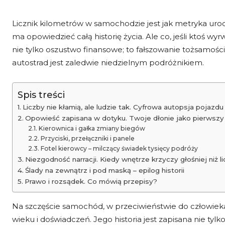
Licznik kilometrów w samochodzie jest jak metryka urod
ma opowiedzieć całą historię życia. Ale co, jeśli ktoś wyrw
nie tylko oszustwo finansowe; to fałszowanie tożsamoś
autostrad jest zaledwie niedzielnym podróżnikiem.
Spis treści
Liczby nie kłamią, ale ludzie tak. Cyfrowa autopsja pojazdu
Opowieść zapisana w dotyku. Twoje dłonie jako pierwszy
Kierownica i gałka zmiany biegów
Przyciski, przełączniki i panele
Fotel kierowcy – milczący świadek tysięcy podróży
Niezgodność narracji. Kiedy wnętrze krzyczy głośniej niż li
Ślady na zewnątrz i pod maską – epilog historii
Prawo i rozsądek. Co mówią przepisy?
Na szczęście samochód, w przeciwieństwie do człowieka
wieku i doświadczeń. Jego historia jest zapisana nie tyl