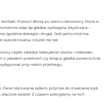
y kontakt. Przesuń dłonią po wieńcu kierownicy. Skóra w
ometrów staje się gładka, wyślizgana, błyszcząca –
nie (godzina dziesiąta i druga). Jeśli samochód ma
 wypolerowana, coś jest nie tak.
nicy często zdradza niska jakość szwów i materiału.
m z układem przełożeń czy lśniąca, gładka powierzchnia
a występować przy niskim przebiegu.
 Panel sterowania radiem, przyciski do otwierania szyb
i, włącznik świateł. Z czasem piktogramy na nich