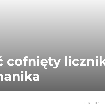
 cofnięty liczni
hanika
57
0