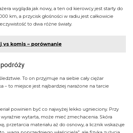
ażera wygląda jak nowy, a ten od kierowcy jest starty do
000 km, a przycisk głośności w radiu jest całkowicie
rzeczywistość to dwa różne światy.
j vs komis – porównanie
 podróży
edztwie. To on przyjmuje na siebie cały ciężar
a – to miejsce jest najbardziej narażone na tarcie
ał powinien być co najwyżej lekko ugnieciony. Przy
uż wyraźnie wytarta, może mieć zmechacenia. Skóra
bkę, przetarcia materiału aż do osnowy, a licznik wskazuje
 „wagą poprzedniego właściciela”, ale fizyka zużycia