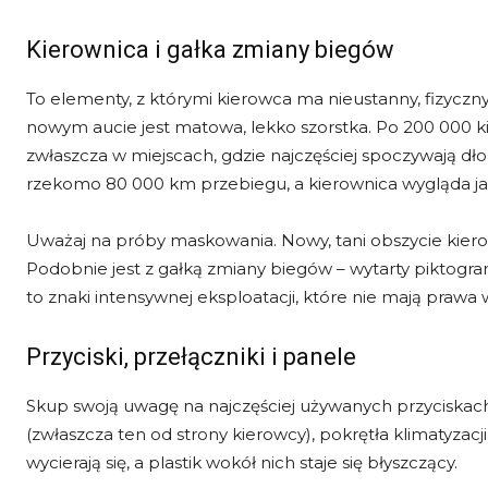
Kierownica i gałka zmiany biegów
To elementy, z którymi kierowca ma nieustanny, fizyczn
nowym aucie jest matowa, lekko szorstka. Po 200 000 kil
zwłaszcza w miejscach, gdzie najczęściej spoczywają dło
rzekomo 80 000 km przebiegu, a kierownica wygląda jak
Uważaj na próby maskowania. Nowy, tani obszycie kierow
Podobnie jest z gałką zmiany biegów – wytarty piktogra
to znaki intensywnej eksploatacji, które nie mają praw
Przyciski, przełączniki i panele
Skup swoją uwagę na najczęściej używanych przyciskach.
(zwłaszcza ten od strony kierowcy), pokrętła klimatyzacj
wycierają się, a plastik wokół nich staje się błyszczący.