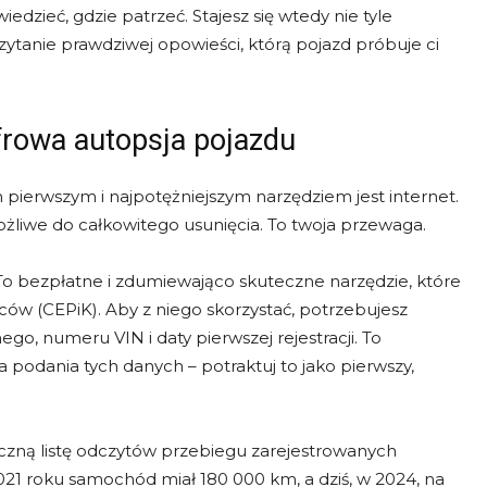
dzieć, gdzie patrzeć. Stajesz się wtedy nie tyle
tanie prawdziwej opowieści, którą pojazd próbuje ci
Cyfrowa autopsja pojazdu
pierwszym i najpotężniejszym narzędziem jest internet.
żliwe do całkowitego usunięcia. To twoja przewaga.
 To bezpłatne i zdumiewająco skuteczne narzędzie, które
ców (CEPiK). Aby z niego skorzystać, potrzebujesz
go, numeru VIN i daty pierwszej rejestracji. To
 podania tych danych – potraktuj to jako pierwszy,
iczną listę odczytów przebiegu zarejestrowanych
21 roku samochód miał 180 000 km, a dziś, w 2024, na