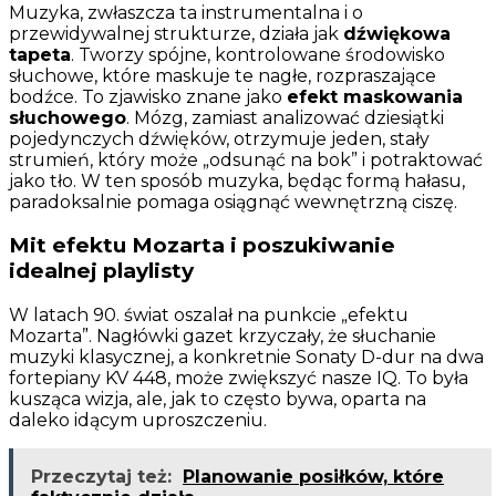
Muzyka, zwłaszcza ta instrumentalna i o
przewidywalnej strukturze, działa jak
dźwiękowa
tapeta
. Tworzy spójne, kontrolowane środowisko
słuchowe, które maskuje te nagłe, rozpraszające
bodźce. To zjawisko znane jako
efekt maskowania
słuchowego
. Mózg, zamiast analizować dziesiątki
pojedynczych dźwięków, otrzymuje jeden, stały
strumień, który może „odsunąć na bok” i potraktować
jako tło. W ten sposób muzyka, będąc formą hałasu,
paradoksalnie pomaga osiągnąć wewnętrzną ciszę.
Mit efektu Mozarta i poszukiwanie
idealnej playlisty
W latach 90. świat oszalał na punkcie „efektu
Mozarta”. Nagłówki gazet krzyczały, że słuchanie
muzyki klasycznej, a konkretnie Sonaty D-dur na dwa
fortepiany KV 448, może zwiększyć nasze IQ. To była
kusząca wizja, ale, jak to często bywa, oparta na
daleko idącym uproszczeniu.
Przeczytaj też:
Planowanie posiłków, które