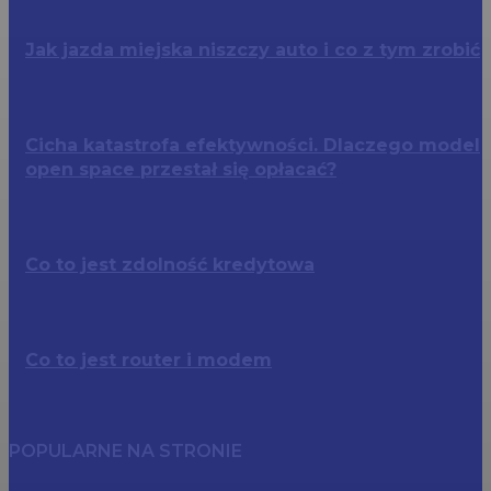
Jak jazda miejska niszczy auto i co z tym zrobić
Cicha katastrofa efektywności. Dlaczego model
open space przestał się opłacać?
Co to jest zdolność kredytowa
Co to jest router i modem
POPULARNE NA STRONIE