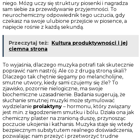
niego. Mózg uczy się struktury piosenki i nagradza
sam siebie za przewidywanie przyjemności. To
neurochemiczny odpowiednik tego uczucia, gdy
czekasz na swoje ulubione przejście w piosence, a
napięcie rośnie z każdą sekundą.
Przeczytaj też:
Kultura produktywności i jej
ciemna strona
To wyjaśnia, dlaczego muzyka potrafi tak skutecznie
poprawić nam nastrój. Ale co z drugą stroną skali?
Dlaczego tak chętnie sięgamy po melancholijne,
smutne utwory, kiedy sami czujemy się źle? To
zjawisko, pozornie nielogiczne, ma swoje
biochemiczne uzasadnienie. Badania sugerują, że
słuchanie smutnej muzyki może stymulować
wydzielanie
prolaktyny
– hormonu, który związany
jest m.in. z łagodzeniem smutku i bólu. Działa ona jak
chemiczny plaster na zranioną duszę, przynosząc
poczucie ukojenia i katharsis. Muzyka staje się wtedy
bezpiecznym substytutem realnego doświadczenia,
pozwalając nam przeżyć i przetworzyć trudne