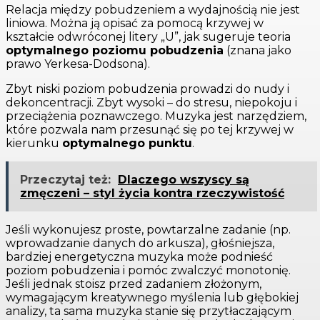
Relacja między pobudzeniem a wydajnością nie jest
liniowa. Można ją opisać za pomocą krzywej w
kształcie odwróconej litery „U”, jak sugeruje teoria
optymalnego poziomu pobudzenia
(znana jako
prawo Yerkesa-Dodsona).
Zbyt niski poziom pobudzenia prowadzi do nudy i
dekoncentracji. Zbyt wysoki – do stresu, niepokoju i
przeciążenia poznawczego. Muzyka jest narzędziem,
które pozwala nam przesunąć się po tej krzywej w
kierunku
optymalnego punktu
.
Przeczytaj też:
Dlaczego wszyscy są
zmęczeni – styl życia kontra rzeczywistość
Jeśli wykonujesz proste, powtarzalne zadanie (np.
wprowadzanie danych do arkusza), głośniejsza,
bardziej energetyczna muzyka może podnieść
poziom pobudzenia i pomóc zwalczyć monotonię.
Jeśli jednak stoisz przed zadaniem złożonym,
wymagającym kreatywnego myślenia lub głębokiej
analizy, ta sama muzyka stanie się przytłaczającym