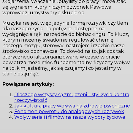
skojarzenia. Włączenie „playlisty do pracy” może stać
się sygnałem, który niczym dzwonek Pawłowa
wprowadzi umysł w tryb skupienia.
Muzyka nie jest więc jedynie formą rozrywki czy tłem
dla naszego życia. To potężne, dostępne na
wyciągnięcie ręki narzędzie do biohackingu. To klucz,
którym możemy świadomie regulować chemię
naszego mózgu, sterować nastrojem i rzeźbić nasze
środowisko poznawcze. To dowód na to, jak coś tak
eterycznego jak zorganizowane w czasie wibracje
powietrza może mieć fundamentalny, fizyczny wpływ
na to, kim jesteśmy, jak się czujemy i co jesteśmy w
stanie osiągnąć.
Powiązane artykuły:
Dlaczego wszyscy są zmęczeni – styl życia kontra
rzeczywistość
Jak kultura pracy wpływa na zdrowie psychiczne
Fenomen powrotu do analogowych rozrywek
Wpływ seriali i filmów na nasze wybory życiowe