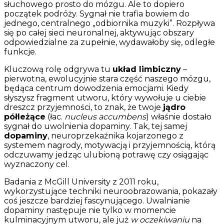
słuchowego prosto do mózgu. Ale to dopiero
początek podróży. Sygnał nie trafia bowiem do
jednego, centralnego „odbiornika muzyki”. Rozpływa
się po całej sieci neuronalnej, aktywując obszary
odpowiedzialne za zupełnie, wydawałoby się, odległe
funkcje.
Kluczową rolę odgrywa tu
układ limbiczny
–
pierwotna, ewolucyjnie stara część naszego mózgu,
będąca centrum dowodzenia emocjami. Kiedy
słyszysz fragment utworu, który wywołuje u ciebie
dreszcz przyjemności, to znak, że twoje
jądro
półleżące
(łac.
nucleus accumbens
) właśnie dostało
sygnał do uwolnienia dopaminy. Tak, tej samej
dopaminy
, neuroprzekaźnika kojarzonego z
systemem nagrody, motywacją i przyjemnością, którą
odczuwamy jedząc ulubioną potrawę czy osiągając
wyznaczony cel.
Badania z McGill University z 2011 roku,
wykorzystujące techniki neuroobrazowania, pokazały
coś jeszcze bardziej fascynującego. Uwalnianie
dopaminy następuje nie tylko w momencie
kulminacyjnym utworu, ale już
w oczekiwaniu
na