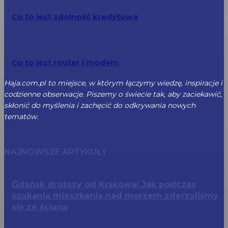
Co to jest zdolność kredytowa
Co to jest router i modem
Haja.com.pl to miejsce, w którym łączymy wiedzę, inspiracje i
codzienne obserwacje. Piszemy o świecie tak, aby zaciekawić,
skłonić do myślenia i zachęcić do odkrywania nowych
tematów.
NAJNOWSZE ARTYKUŁY
Gdańsk droższy od Krakowa! Jak podczas
szukania mieszkania nad morzem zderzyliśmy
się ze ścianą