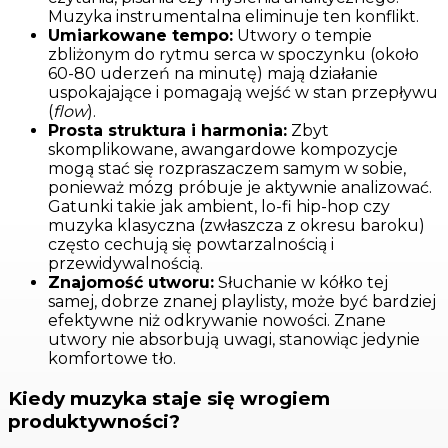
Muzyka instrumentalna eliminuje ten konflikt.
Umiarkowane tempo:
Utwory o tempie
zbliżonym do rytmu serca w spoczynku (około
60-80 uderzeń na minutę) mają działanie
uspokajające i pomagają wejść w stan przepływu
(
flow
).
Prosta struktura i harmonia:
Zbyt
skomplikowane, awangardowe kompozycje
mogą stać się rozpraszaczem samym w sobie,
ponieważ mózg próbuje je aktywnie analizować.
Gatunki takie jak ambient, lo-fi hip-hop czy
muzyka klasyczna (zwłaszcza z okresu baroku)
często cechują się powtarzalnością i
przewidywalnością.
Znajomość utworu:
Słuchanie w kółko tej
samej, dobrze znanej playlisty, może być bardziej
efektywne niż odkrywanie nowości. Znane
utwory nie absorbują uwagi, stanowiąc jedynie
komfortowe tło.
Kiedy muzyka staje się wrogiem
produktywności?