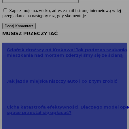
Zapisz moje nazwisko, adres e-mail i stronę internetową w tej
przeglądarce na następny raz, gdy skomentuję.
MUSISZ PRZECZYTAĆ
Gdańsk droższy od Krakowa! Jak podczas szukania
mieszkania nad morzem zderzyliśmy się ze ścianą
Jak jazda miejska niszczy auto i co z tym zrobić
Cicha katastrofa efektywności. Dlaczego model op
space przestał się opłacać?