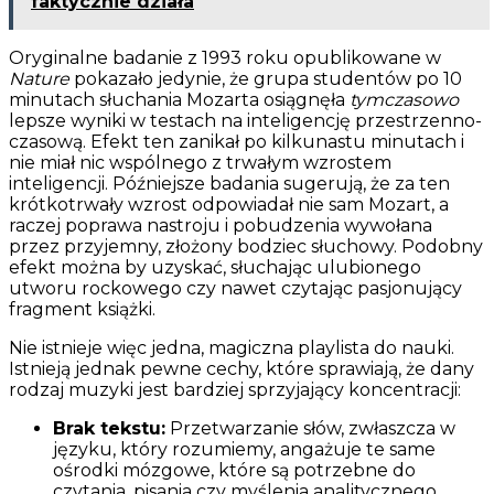
faktycznie działa
Oryginalne badanie z 1993 roku opublikowane w
Nature
pokazało jedynie, że grupa studentów po 10
minutach słuchania Mozarta osiągnęła
tymczasowo
lepsze wyniki w testach na inteligencję przestrzenno-
czasową. Efekt ten zanikał po kilkunastu minutach i
nie miał nic wspólnego z trwałym wzrostem
inteligencji. Późniejsze badania sugerują, że za ten
krótkotrwały wzrost odpowiadał nie sam Mozart, a
raczej poprawa nastroju i pobudzenia wywołana
przez przyjemny, złożony bodziec słuchowy. Podobny
efekt można by uzyskać, słuchając ulubionego
utworu rockowego czy nawet czytając pasjonujący
fragment książki.
Nie istnieje więc jedna, magiczna playlista do nauki.
Istnieją jednak pewne cechy, które sprawiają, że dany
rodzaj muzyki jest bardziej sprzyjający koncentracji:
Brak tekstu:
Przetwarzanie słów, zwłaszcza w
języku, który rozumiemy, angażuje te same
ośrodki mózgowe, które są potrzebne do
czytania, pisania czy myślenia analitycznego.