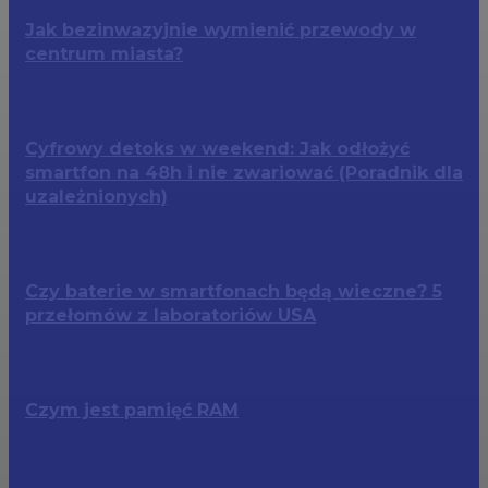
Jak bezinwazyjnie wymienić przewody w
centrum miasta?
Cyfrowy detoks w weekend: Jak odłożyć
smartfon na 48h i nie zwariować (Poradnik dla
uzależnionych)
Czy baterie w smartfonach będą wieczne? 5
przełomów z laboratoriów USA
Czym jest pamięć RAM