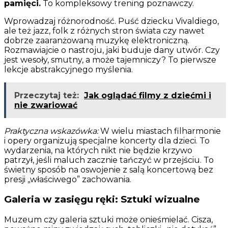
pamięci.
To kompleksowy trening poznawczy.
Wprowadzaj różnorodność. Puść dziecku Vivaldiego,
ale też jazz, folk z różnych stron świata czy nawet
dobrze zaaranżowaną muzykę elektroniczną.
Rozmawiajcie o nastroju, jaki buduje dany utwór. Czy
jest wesoły, smutny, a może tajemniczy? To pierwsze
lekcje abstrakcyjnego myślenia.
Przeczytaj też:
Jak oglądać filmy z dziećmi i
nie zwariować
Praktyczna wskazówka:
W wielu miastach filharmonie
i opery organizują specjalne koncerty dla dzieci. To
wydarzenia, na których nikt nie będzie krzywo
patrzył, jeśli maluch zacznie tańczyć w przejściu. To
świetny sposób na oswojenie z salą koncertową bez
presji „właściwego” zachowania.
Galeria w zasięgu ręki: Sztuki wizualne
Muzeum czy galeria sztuki może onieśmielać. Cisza,