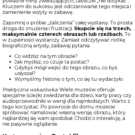
poważne miny zwiedzających, tabliczki „nie dotykać”.
Kluczem do sukcesu jest odczarowanie tego miejsca i
zamienienie wizyty w zabawę.
Zapomnij o próbie „zaliczenia” całej wystawy. To prosta
droga do znużenia i frustracji.
Skupcie się na trzech,
maksymalnie czterech obrazach lub rzeźbach.
To
w zupełności wystarczy. Zamiast odczytywać notkę
biograficzną artysty, zadawaj pytania.
Co widzisz na tym obrazie?
Jak myślisz, co czuje ta postać?
Gdybyś mógł wejść do tego obrazu, co byś
usłyszał?
Wymyślmy historię o tym, co się tu wydarzyło.
Praktyczna wskazówka:
Wiele muzeów oferuje
specjalne ścieżki zwiedzania dla dzieci, karty pracy czy
audioprzewodniki w wersji dla najmłodszych. Warto z
tego korzystać. Po powrocie do domu możecie
spróbować namalować własną wersję obrazu, który
najbardziej się wam spodobał. Chodzi o interakcję, a
nie pasywne oglądanie.