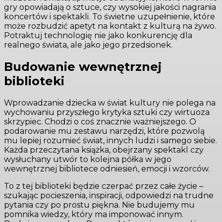
gry opowiadają o sztuce, czy wysokiej jakości nagrania
koncertów i spektakli. To świetne uzupełnienie, które
może rozbudzić apetyt na kontakt z kulturą na żywo.
Potraktuj technologię nie jako konkurencję dla
realnego świata, ale jako jego przedsionek.
Budowanie wewnętrznej
biblioteki
Wprowadzanie dziecka w świat kultury nie polega na
wychowaniu przyszłego krytyka sztuki czy wirtuoza
skrzypiec. Chodzi o coś znacznie ważniejszego. O
podarowanie mu zestawu narzędzi, które pozwolą
mu lepiej rozumieć świat, innych ludzi i samego siebie.
Każda przeczytana książka, obejrzany spektakl czy
wysłuchany utwór to kolejna półka w jego
wewnętrznej bibliotece odniesień, emocji i wzorców.
To z tej biblioteki będzie czerpać przez całe życie –
szukając pocieszenia, inspiracji, odpowiedzi na trudne
pytania czy po prostu piękna. Nie budujemy mu
pomnika wiedzy, który ma imponować innym.