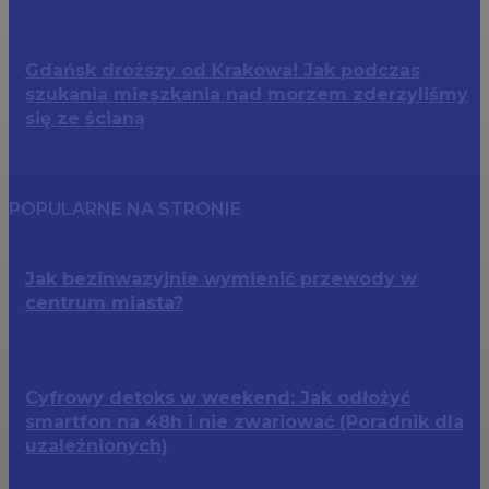
Gdańsk droższy od Krakowa! Jak podczas
szukania mieszkania nad morzem zderzyliśmy
się ze ścianą
POPULARNE NA STRONIE
Jak bezinwazyjnie wymienić przewody w
centrum miasta?
Cyfrowy detoks w weekend: Jak odłożyć
smartfon na 48h i nie zwariować (Poradnik dla
uzależnionych)