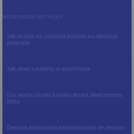
NAJNOWSZE ARTYKUŁY
Jak wrócić do czytania książek po dłuższej
przerwie
Jak dbać o baterię w smartfonie
Czy warto czytać książkę przed obejrzeniem
filmu
Decyzje biznesowe podejmowane ze strachu