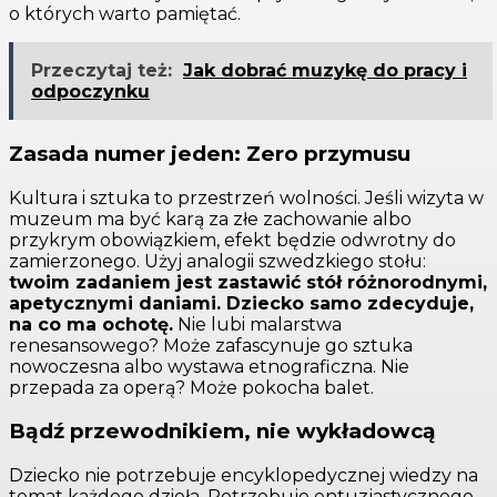
o których warto pamiętać.
Przeczytaj też:
Jak dobrać muzykę do pracy i
odpoczynku
Zasada numer jeden: Zero przymusu
Kultura i sztuka to przestrzeń wolności. Jeśli wizyta w
muzeum ma być karą za złe zachowanie albo
przykrym obowiązkiem, efekt będzie odwrotny do
zamierzonego. Użyj analogii szwedzkiego stołu:
twoim zadaniem jest zastawić stół różnorodnymi,
apetycznymi daniami. Dziecko samo zdecyduje,
na co ma ochotę.
Nie lubi malarstwa
renesansowego? Może zafascynuje go sztuka
nowoczesna albo wystawa etnograficzna. Nie
przepada za operą? Może pokocha balet.
Bądź przewodnikiem, nie wykładowcą
Dziecko nie potrzebuje encyklopedycznej wiedzy na
temat każdego dzieła. Potrzebuje entuzjastycznego