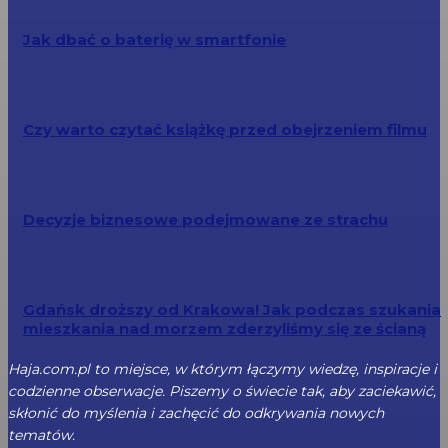
Jak dbać o baterię w smartfonie
Czy warto czytać książkę przed obejrzeniem filmu
Decyzje biznesowe podejmowane ze strachu
Gdańsk droższy od Krakowa! Jak podczas szukania
mieszkania nad morzem zderzyliśmy się ze ścianą
Haja.com.pl to miejsce, w którym łączymy wiedzę, inspiracje i
codzienne obserwacje. Piszemy o świecie tak, aby zaciekawić,
skłonić do myślenia i zachęcić do odkrywania nowych
tematów.