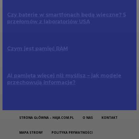
Czy baterie w smartfonach będą wieczne? 5
przełomów z laboratoriów USA
Czym jest pamięć RAM
AI pamięta więcej niż myślisz – jak modele
przechowują informacje?
STRONA GŁÓWNA – HAJA.COM.PL
O NAS
KONTAKT
MAPA STRONY
POLITYKA PRYWATNOŚCI