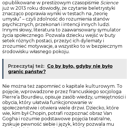
opublikowane w prestiżowym czasopiśmie
Science
już w 2013 roku dowiodły, że czytanie beletrystyki
znacząco poprawia wyniki w testach na „teorię
umysłu” – czyli zdolność do rozumienia stanów
psychicznych, przekonań i intencji innych ludzi.
Innymi słowy, literatura to zaawansowany symulator
życia społecznego. Pozwala dziecku wejść w buty
setek różnych postaci, przeżyć ich dylematy i
zrozumieć motywacje, a wszystko to w bezpiecznym
środowisku własnego pokoju.
Przeczytaj też:
Co by było, gdyby nie było
granic państw?
Nie można też zapomnieć o kapitale kulturowym. To
pojęcie, wprowadzone przez francuskiego socjologa
Pierre’a Bourdieu, opisuje zasób wiedzy, umiejętności i
obycia, który ułatwia funkcjonowanie w
społeczeństwie i otwiera wiele drzwi. Dziecko, które
wie, kim był Chopin, potrafi rozpoznać obraz Van
Gogha i rozumie podstawowe pojęcia teatralne,
zyskuje pewność siebie i język, który pozwala mu