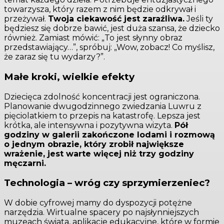
towarzysza, który razem z nim będzie odkrywał i
przeżywał.
Twoja ciekawość jest zaraźliwa.
Jeśli ty
będziesz się dobrze bawić, jest duża szansa, że dziecko
również. Zamiast mówić: „To jest słynny obraz
przedstawiający…”, spróbuj: „Wow, zobacz! Co myślisz,
że zaraz się tu wydarzy?”.
Małe kroki, wielkie efekty
Dziecięca zdolność koncentracji jest ograniczona.
Planowanie dwugodzinnego zwiedzania Luwru z
pięciolatkiem to przepis na katastrofę. Lepsza jest
krótka, ale intensywna i pozytywna wizyta.
Pół
godziny w galerii zakończone lodami i rozmową
o jednym obrazie, który zrobił największe
wrażenie, jest warte więcej niż trzy godziny
męczarni.
Technologia – wróg czy sprzymierzeniec?
W dobie cyfrowej mamy do dyspozycji potężne
narzędzia. Wirtualne spacery po najsłynniejszych
muzeach świata, aplikacje edukacyjne, które w formie