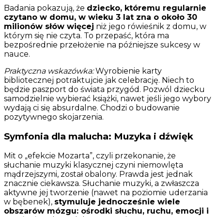
Badania pokazują, że
dziecko, któremu regularnie
czytano w domu, w wieku 3 lat zna o około 30
milionów słów więcej
niż jego rówieśnik z domu, w
którym się nie czyta. To przepaść, która ma
bezpośrednie przełożenie na późniejsze sukcesy w
nauce.
Praktyczna wskazówka:
Wyrobienie karty
bibliotecznej potraktujcie jak celebrację. Niech to
będzie paszport do świata przygód. Pozwól dziecku
samodzielnie wybierać książki, nawet jeśli jego wybory
wydają ci się absurdalne. Chodzi o budowanie
pozytywnego skojarzenia.
Symfonia dla malucha: Muzyka i dźwięk
Mit o „efekcie Mozarta”, czyli przekonanie, że
słuchanie muzyki klasycznej czyni niemowlęta
mądrzejszymi, został obalony. Prawda jest jednak
znacznie ciekawsza. Słuchanie muzyki, a zwłaszcza
aktywne jej tworzenie (nawet na poziomie uderzania
w bębenek),
stymuluje jednocześnie wiele
obszarów mózgu: ośrodki słuchu, ruchu, emocji i