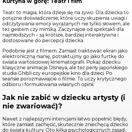
Kurtyna w górę: Teatr i film
Teatr to magia, która dzieje się na żywo. Dla dziecka to
potężne doświadczenie, które uczy skupienia uwagi i
odczytywania emocji wyrażanych nie tylko słowem, ale
też gestem czy mimiką. Zaczynajcie od spektakli dla
najmłodszych – są krótsze, bardziej interaktywne i
dostosowane do percepcji dziecka.
Podobnie jest z filmem. Zamiast traktować ekran jako
elektroniczną nianię, potraktujmy go jako furtkę do
świata wartościowej kinematografii. Pokaż dziecku
klasyczne animacje Disneya, ale też perły japońskiego
studia Ghibli czy europejskie kino dla dzieci. Po
seansie porozmawiajcie o filmie. To uczy krytycznego
odbioru i formułowania własnych opinii.
Jak nie zabić w dziecku artysty (i
nie zwariować)?
Nawet z najlepszymi intencjami łatwo popełnić błędy,
które zamiast zachęcić, skutecznie zniechęcą dziecko
do świata kultury. Oto kilka psychologicznych zasad,