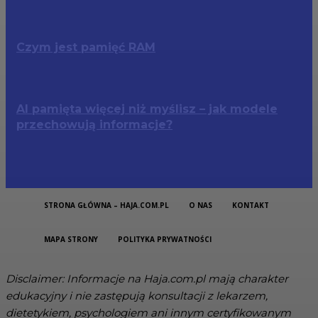
Czym jest pamięć RAM
AI pamięta więcej niż myślisz – jak modele
przechowują informacje?
STRONA GŁÓWNA – HAJA.COM.PL
O NAS
KONTAKT
MAPA STRONY
POLITYKA PRYWATNOŚCI
Disclaimer: Informacje na Haja.com.pl mają charakter
edukacyjny i nie zastępują konsultacji z lekarzem,
dietetykiem, psychologiem ani innym certyfikowanym