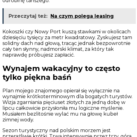
odrobinę tańszego.
Przeczytaj też:
Na czym polega leasing
Kokoszki czy Nowy Port kuszą stawkami w okolicach
dziesięciu tysięcy za metr kwadratowy. Zyskujesz tam
solidny dach nad głową, tracąc jednak bezpowrotnie
cały ten słynny, nadmorski klimat, za który tak
naprawdę próbujesz zapłacić.
Wynajem wakacyjny to często
tylko piękna baśń
Plan mojego znajomego opierał się wyłącznie na
wynajmie krótkoterminowym dla bogatych turystów.
Wizja zgarniania pięciuset złotych za jedną dobę w
lipcu całkowicie przysłoniła mu logiczne myślenie.
Musiałem bezlitośnie wylać mu na głowę kubeł
zimnej wody.
Sezon turystyczny nad polskim morzem jest
przeraźliwie krótki. Trwa intensywnie przez trzy, góra