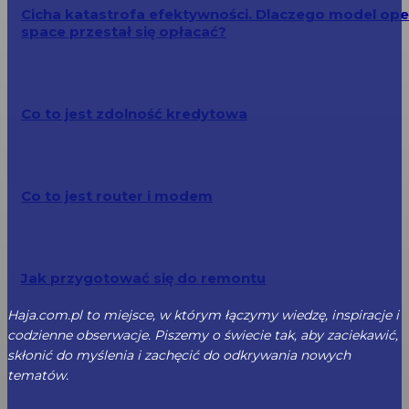
Cicha katastrofa efektywności. Dlaczego model op
space przestał się opłacać?
Co to jest zdolność kredytowa
Co to jest router i modem
Jak przygotować się do remontu
Haja.com.pl to miejsce, w którym łączymy wiedzę, inspiracje i
codzienne obserwacje. Piszemy o świecie tak, aby zaciekawić,
skłonić do myślenia i zachęcić do odkrywania nowych
tematów.