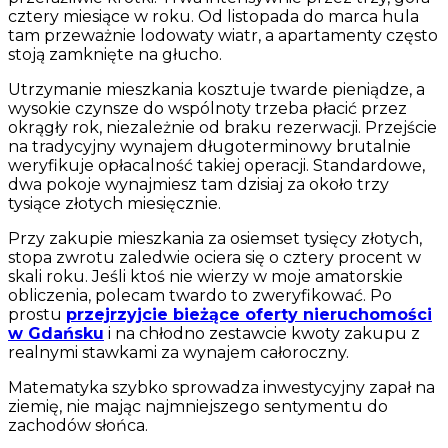
cztery miesiące w roku. Od listopada do marca hula
tam przeważnie lodowaty wiatr, a apartamenty często
stoją zamknięte na głucho.
Utrzymanie mieszkania kosztuje twarde pieniądze, a
wysokie czynsze do wspólnoty trzeba płacić przez
okrągły rok, niezależnie od braku rezerwacji. Przejście
na tradycyjny wynajem długoterminowy brutalnie
weryfikuje opłacalność takiej operacji. Standardowe,
dwa pokoje wynajmiesz tam dzisiaj za około trzy
tysiące złotych miesięcznie.
Przy zakupie mieszkania za osiemset tysięcy złotych,
stopa zwrotu zaledwie ociera się o cztery procent w
skali roku. Jeśli ktoś nie wierzy w moje amatorskie
obliczenia, polecam twardo to zweryfikować. Po
prostu
przejrzyjcie bieżące oferty nieruchomości
w Gdańsku
i na chłodno zestawcie kwoty zakupu z
realnymi stawkami za wynajem całoroczny.
Matematyka szybko sprowadza inwestycyjny zapał na
ziemię, nie mając najmniejszego sentymentu do
zachodów słońca.