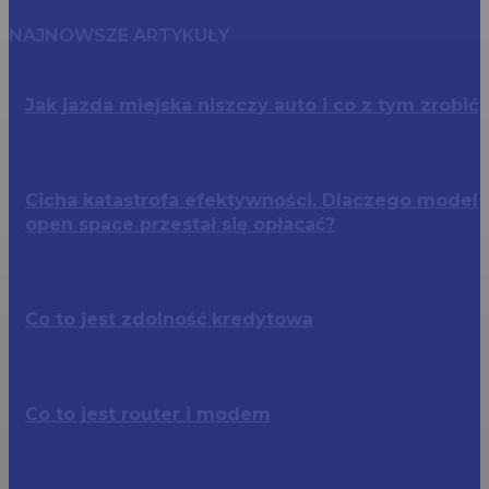
NAJNOWSZE ARTYKUŁY
Jak jazda miejska niszczy auto i co z tym zrobić
Cicha katastrofa efektywności. Dlaczego model
open space przestał się opłacać?
Co to jest zdolność kredytowa
Co to jest router i modem