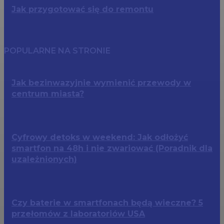
Jak przygotować się do remontu
POPULARNE NA STRONIE
Jak bezinwazyjnie wymienić przewody w
centrum miasta?
Cyfrowy detoks w weekend: Jak odłożyć
smartfon na 48h i nie zwariować (Poradnik dla
uzależnionych)
Czy baterie w smartfonach będą wieczne? 5
przełomów z laboratoriów USA