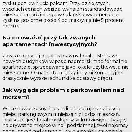
zysku bez kiwnięcia palcem. Przy dzisiejszych,
wysokich cenach wejścia, wynajem standardowego
mieszkania rodzinnego w Gdańsku wygeneruje ci
zysk na poziomie około 4 do maksymalnie 5 procent
rocznie.
Na co uważać przy tak zwanych
apartamentach inwestycyjnych?
Zawsze dopytuj o status prawny lokalu. Mnóstwo
nowych budynków w pasie nadmorskim to formalnie
aparthotele, sprzedawane jako lokale użytkowe, a nie
mieszkalne. Oznacza to między innymi komercyjne,
drastycznie wyższe rachunki za dostawy prądu.
Jak wygląda problem z parkowaniem nad
morzem?
Wiele nowoczesnych osiedli projektuje się z ilością
miejsc parkingowych mniejszą niż liczba mieszkań.
Jeśli kupujesz lokal i poskąpisz kilkudziesięciu tysięcy
na prywatne miejsce w hali podziemnej, twoi najemcy
będą toczyć codzienne bitwy o kawałek krawężnika.