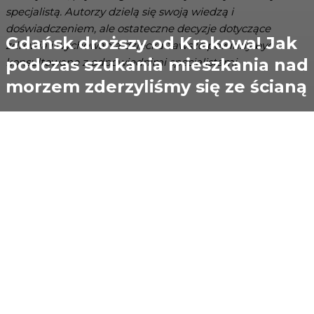
specjalistą. Autorzy dzielą się swoją wiedzą i
doświadczeniem, ale ostateczne decyzje dotyczące
Gdańsk droższy od Krakowa! Jak
zdrowia i wychowania dziecka zawsze powinny być
podczas szukania mieszkania nad
konsultowane z odpowiednimi specjalistami.
morzem zderzyliśmy się ze ścianą