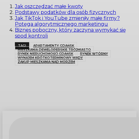
Jak oszczędzać małe kwoty
Podstawy podatków dla osób fizycznych
Jak TikTok i YouTube zmieniły małe firmy?
Potęga algorytmicznego marketingu
Biznes poboczny, który zaczyna wymykać się
spod kontroli
TAGI
APARTAMENTY GDAŃSK
MIESZKANIA DEWELOPERSKIE TRÓJMIASTO
RYNEK NIERUCHOMOŚCI GDAŃSK
RYNEK WTÓRNY
WYNAJEM KRÓTKOTERMINOWY WADY
ZAKUP MIESZKANIA NAD MORZEM