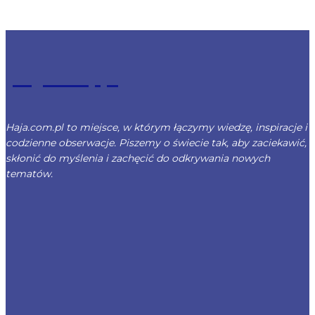
Haja.com.pl
Haja.com.pl to miejsce, w którym łączymy wiedzę, inspiracje i
codzienne obserwacje. Piszemy o świecie tak, aby zaciekawić,
skłonić do myślenia i zachęcić do odkrywania nowych
tematów.
NAJNOWSZE ARTYKUŁY
Gdańsk droższy od Krakowa! Jak podczas
szukania mieszkania nad morzem zderzyliśmy
się ze ścianą