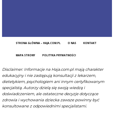
AI pamięta więcej niż myślisz – jak modele
przechowują informacje?
STRONA GŁÓWNA – HAJA.COM.PL
O NAS
KONTAKT
MAPA STRONY
POLITYKA PRYWATNOŚCI
Disclaimer: Informacje na Haja.com.pl mają charakter
edukacyjny i nie zastępują konsultacji z lekarzem,
dietetykiem, psychologiem ani innym certyfikowanym
specjalistą. Autorzy dzielą się swoją wiedzą i
doświadczeniem, ale ostateczne decyzje dotyczące
zdrowia i wychowania dziecka zawsze powinny być
konsultowane z odpowiednimi specjalistami.